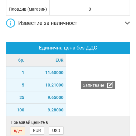
Пловдив (магазин)
0
Известие за наличност
Единична цена без ДДС
бр.
EUR
1
11.60000
5
10.21000
Запитване
25
9.65000
100
9.28000
Показвай цените в
EUR
USD
ВДст