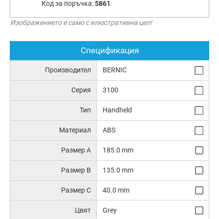
Код за поръчка:
5861
Изображението е само с илюстративна цел!
Спецификация
Производител
BERNIC
Серия
3100
Тип
Handheld
Материал
ABS
Размер A
185.0 mm
Размер B
135.0 mm
Размер C
40.0 mm
Цвят
Grey