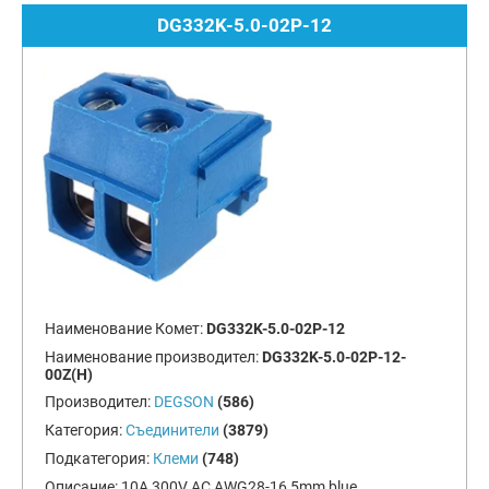
DG332K-5.0-02P-12
Наименование Комет:
DG332K-5.0-02P-12
Наименование производител:
DG332K-5.0-02P-12-
00Z(H)
Производител:
DEGSON
(586)
Категория:
Съединители
(3879)
Подкатегория:
Клеми
(748)
Описание:
10A 300V AC AWG28-16 5mm blue