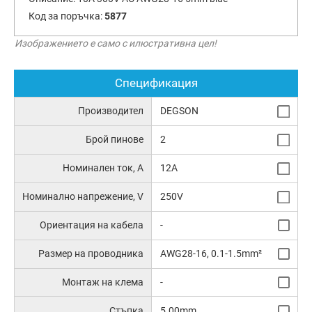
Код за поръчка:
5877
Изображението е само с илюстративна цел!
Спецификация
Производител
DEGSON
Брой пинове
2
Номинален ток, А
12A
Номинално напрежение, V
250V
Ориентация на кабела
-
Размер на проводника
AWG28-16, 0.1-1.5mm²
Монтаж на клема
-
Стъпка
5.00mm