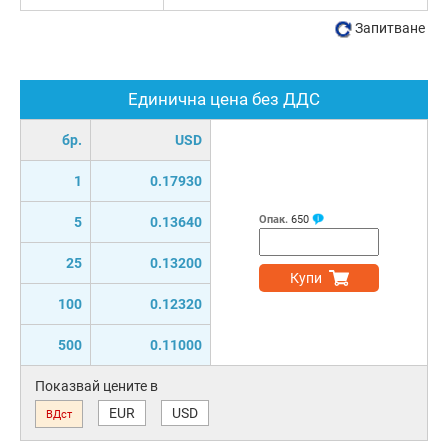
Запитване
Единична цена без ДДС
бр.
USD
1
0.17930
Опак.
650
5
0.13640
25
0.13200
Купи
100
0.12320
500
0.11000
Показвай цените в
EUR
USD
ВДст