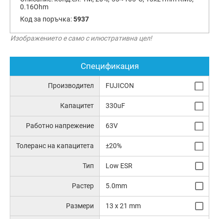
0.16Ohm
Код за поръчка:
5937
Изображението е само с илюстративна цел!
Спецификация
Производител
FUJICON
Капацитет
330uF
Работно напрежение
63V
Толеранс на капацитета
±20%
Тип
Low ESR
Растер
5.0mm
Размери
13 x 21 mm