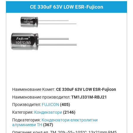
CE 330uF 63V LOW ESR-Fujicon
Наименование Комет:
CE 330uF 63V LOW ESR-Fujicon
Наименование производител:
TM1J331M-RBJ21
Производител:
FUJICON
(405)
Категория:
Кондензатори
(2146)
Подкатегория:
Кондензатори електролитни
алуминиеви TH
(367)
Описание:
конд.ел. TM, 20%,-55~105°C, 13x21mm RM5,