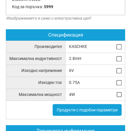
Код за поръчка:
5999
Изображението е само с илюстративна цел!
Спецификация
Производител
KASCHKE
Максимална индуктивност
2.8mH
Изходно напрежение
6V
Изходен ток
0.75A
Максимална мощност
4W
Продукти с подобни параметри
Техническа информация