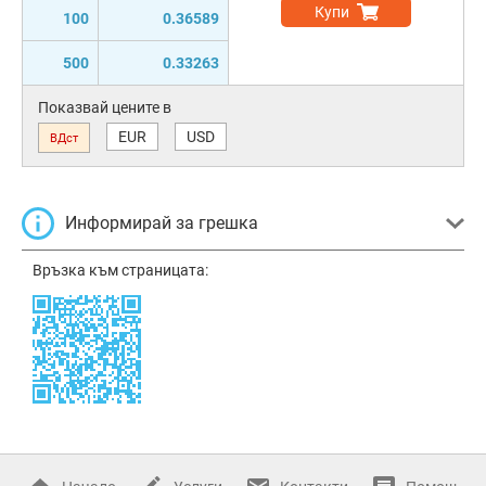
Купи
100
0.36589
500
0.33263
Показвай цените в
EUR
USD
ВДст
Информирай за грешка
Връзка към страницата: