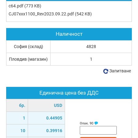
c64.pdf
(773 KB)
CJ07xxx1100_Rev2023.09.22.pdf
(542 KB)
Наличност
София (склад)
4828
Пловдив (магазин)
1
Запитване
Единична цена без ДДС
бр.
USD
1
0.44905
Опак.
90
10
0.39916