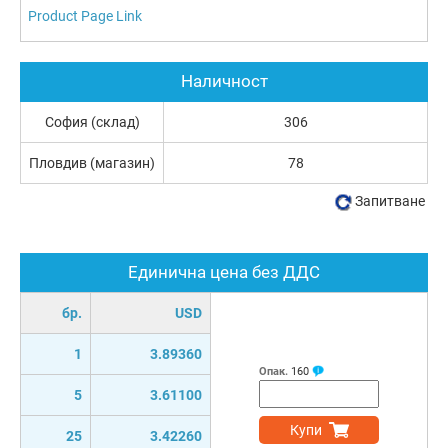
Product Page Link
Наличност
София (склад)
306
Пловдив (магазин)
78
Запитване
Единична цена без ДДС
бр.
USD
1
3.89360
Опак.
160
5
3.61100
Купи
25
3.42260