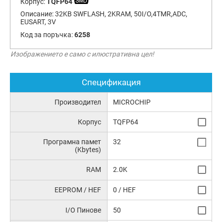
Корпус:
TQFP64
Описание:
32KB SWFLASH, 2KRAM, 50I/O,4TMR,ADC,
EUSART, 3V
Код за поръчка:
6258
Изображението е само с илюстративна цел!
Спецификация
Производител
MICROCHIP
Корпус
TQFP64
Програмна памет
32
(Kbytes)
RAM
2.0K
EEPROM / HEF
0 / HEF
I/O Пинове
50