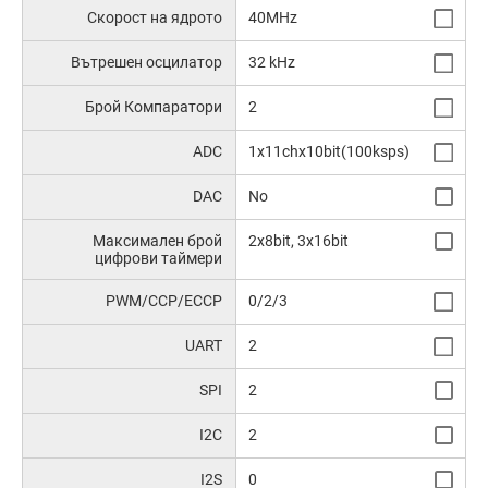
Скорост на ядрото
40MHz
Вътрешен осцилатор
32 kHz
Брой Компаратори
2
ADC
1x11chx10bit(100ksps)
DAC
No
Максимален брой
2x8bit, 3x16bit
цифрови таймери
PWM/CCP/ECCP
0/2/3
UART
2
SPI
2
I2C
2
I2S
0