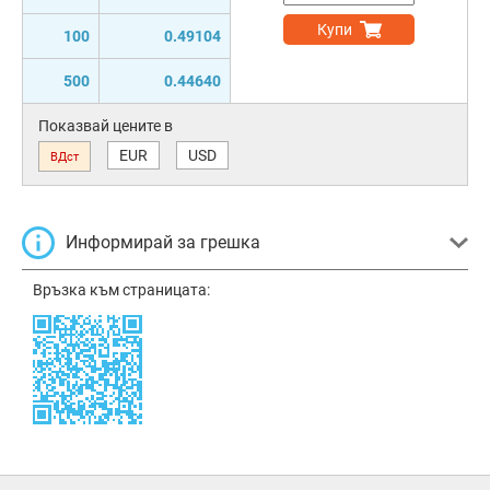
Купи
100
0.49104
500
0.44640
Показвай цените в
EUR
USD
ВДст
Информирай за грешка
Връзка към страницата: