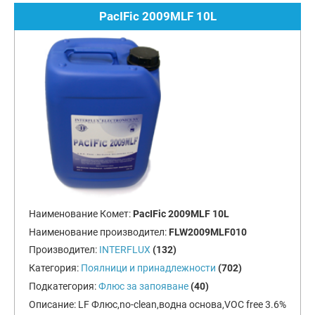
PacIFic 2009MLF 10L
Наименование Комет:
PacIFic 2009MLF 10L
Наименование производител:
FLW2009MLF010
Производител:
INTERFLUX
(132)
Категория:
Поялници и принадлежности
(702)
Подкатегория:
Флюс за запояване
(40)
Описание:
LF Флюс,no-clean,водна основа,VOC free 3.6%