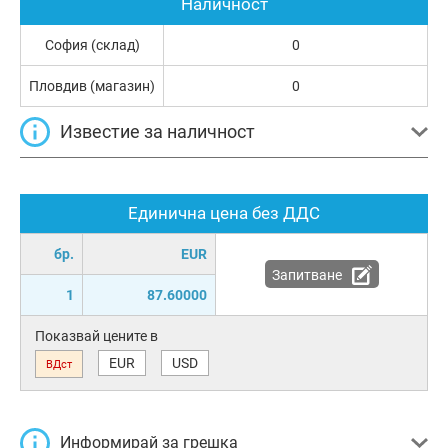
Наличност
София (склад)
0
Пловдив (магазин)
0
Известие за наличност
Единична цена без ДДС
бр.
EUR
Запитване
1
87.60000
Показвай цените в
EUR
USD
ВДст
Информирай за грешка