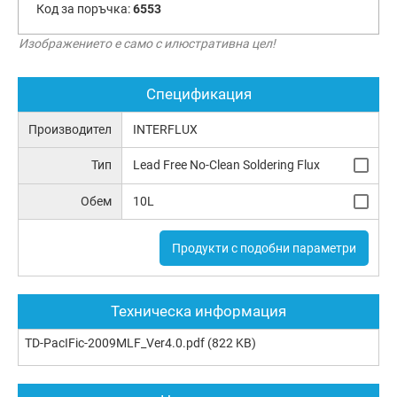
Код за поръчка:
6553
Изображението е само с илюстративна цел!
Спецификация
Производител
INTERFLUX
Тип
Lead Free No-Clean Soldering Flux
Обем
10L
Продукти с подобни параметри
Техническа информация
TD-PacIFic-2009MLF_Ver4.0.pdf
(822 KB)