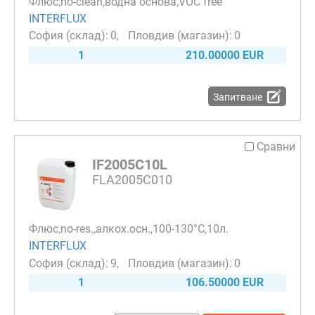
Флюс,no-clean,водна основа,VOC free
INTERFLUX
0
0
1
210.00000 EUR
Запитване
Сравни
IF2005C10L
FLA2005C010
Флюс,no-res.,алкох.oсн.,100-130°С,10л.
INTERFLUX
9
0
1
106.50000 EUR