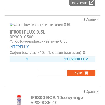
Запитване
Сравни
IF8001FLUX 0.5L
RP80010500
Флюс,low-residue,синтетичен 0.5L
INTERFLUX
> 10
0
1
13.02000 EUR
Купи
Сравни
IF8300 BGA 10cc syringe
RP8300SR010