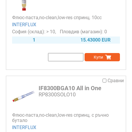
Флюс-паста,no-clean,low-res спринц. 10cc
INTERFLUX
> 10
0
1
15.43000 EUR
Купи
Сравни
IF8300BGA10 All in One
RP8300SOLO10
Флюс-паста,no-clean,low-res спринц. с ръчно
бутало
INTERFLUX