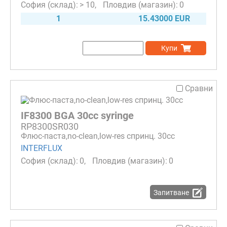
> 10
0
1
15.43000 EUR
Купи
Сравни
IF8300 BGA 30cc syringe
RP8300SR030
Флюс-паста,no-clean,low-res спринц. 30cc
INTERFLUX
0
0
Запитване