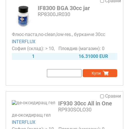
Сравни
IF8300 BGA 30cc jar
RP8300JR030
Флюс-паста,no-clean,low-res., бурканче 30cc
INTERFLUX
> 10
0
1
16.31000 EUR
Купи
Сравни
IF930 30cc All in One
RP930SOLO30
де-оксидиращ гел
INTERFLUX