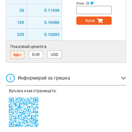
Опак.
26
26
0.11696
Купи
105
0.10486
235
0.10083
Показвай цените в
EUR
USD
ВДст
Информирай за грешка
Връзка към страницата: