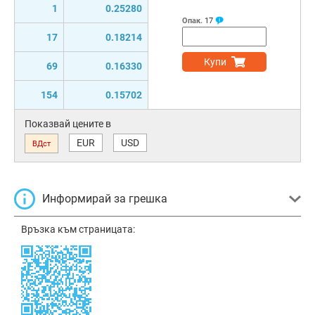
1
0.25280
Опак.
17
17
0.18214
Купи
69
0.16330
154
0.15702
Показвай цените в
EUR
USD
ВДст
Информирай за грешка
Връзка към страницата: