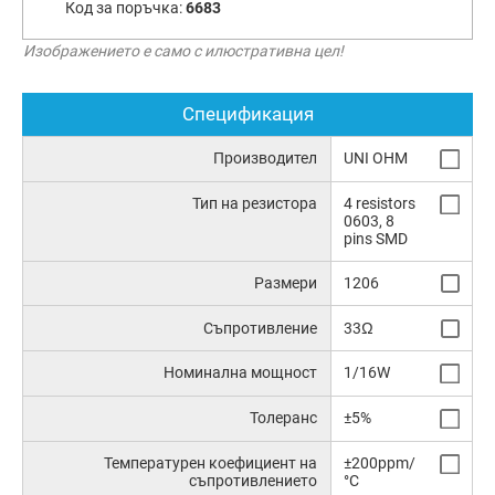
Код за поръчка:
6683
Изображението е само с илюстративна цел!
Спецификация
Производител
UNI OHM
Тип на резистора
4 resistors
0603, 8
pins SMD
Размери
1206
Съпротивление
33Ω
Номинална мощност
1/16W
Толеранс
±5%
Температурен коефициент на
±200ppm/
съпротивлението
°C