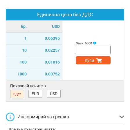
Единична цена без ДДС
бр.
USD
1
0.06395
Опак.
5000
10
0.02257
Купи
100
0.01016
1000
0.00752
Показвай цените в
EUR
USD
ВДст
Информирай за грешка
Връзка към страницата: