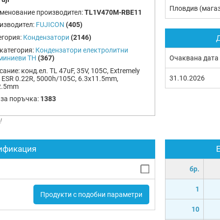
Пловдив (мага
менование производител:
TL1V470M-RBE11
изводител:
FUJICON
(405)
егория:
Кондензатори
(2146)
Д
категория:
Кондензатори електролитни
миниеви TH
(367)
Очаквана дата
сание:
конд.ел. TL 47uF, 35V, 105C, Extremely
31.10.2026
 ESR 0.22R, 5000h/105C, 6.3x11.5mm,
2.5mm
 за поръчка:
1383
!
ификация
бр.
1
Продукти с подобни параметри
10