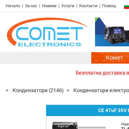
Начало
За нас
Новини
Услуги
Контакти
Помощ
Комет
Безплатна доставка в 
Кондензатори
(2146)
Кондензатори електр
CE 47uF 35V 
Наи
TL-F