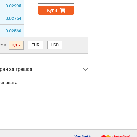
0.02995
Купи
0.02764
0.02560
е в
EUR
USD
ВДст
ай за грешка
раницата: