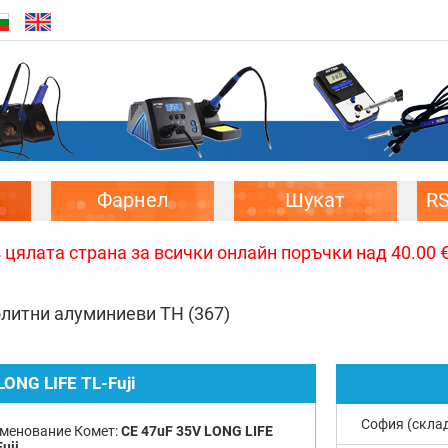
Фарнел
Шукат
R
цялата страна за всички онлайн поръчки над 40.00 € 
олитни алуминиеви TH
(367)
LONG LIFE TL-Fuji
София (скла
менование Комет:
CE 47uF 35V LONG LIFE
uji