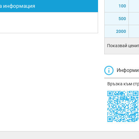
а информация
100
500
2000
Показвай ценит
Информир
Връзка към ст