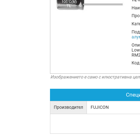
Наи
Про
Кат
Под
алу
Опи
Low
RM
Код
Изображението е само с илюстративна цел
Спец
Производител
FUJICON