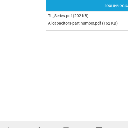
Техническ
TL_Series.pdf
(202 KB)
Al capacitors-part number.pdf
(162 KB)