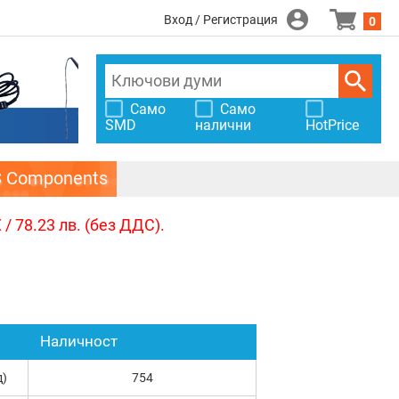
Вход / Регистрация
0
Само
Само
SMD
налични
HotPrice
S Components
/ 78.23 лв. (без ДДС).
Наличност
д)
754