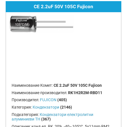
CE 2.2uF 50V 105C Fujicon
Наименование Комет:
CE 2.2uF 50V 105C Fujicon
Наименование производител:
RK1H2R2M-RBD11
Производител:
FUJICON
(405)
Категория:
Кондензатори
(2146)
Подкатегория:
Кондензатори електролитни
алуминиеви TH
(367)
Описание:
конд.ел. RK, 20%, -40~105°C, 5x11mm RM2