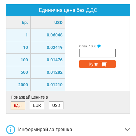
Единична цена без ДДС
бр.
USD
1
0.06048
Опак.
1000
10
0.02419
100
0.01476
Купи
500
0.01282
2000
0.01210
Показвай цените в
EUR
USD
ВДст
Информирай за грешка