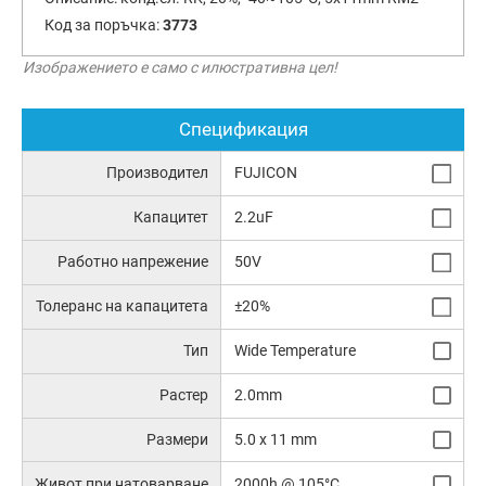
Код за поръчка:
3773
Изображението е само с илюстративна цел!
Спецификация
Производител
FUJICON
Капацитет
2.2uF
Работно напрежение
50V
Толеранс на капацитета
±20%
Тип
Wide Temperature
Растер
2.0mm
Размери
5.0 x 11 mm
Живот при натоварване
2000h @ 105°C