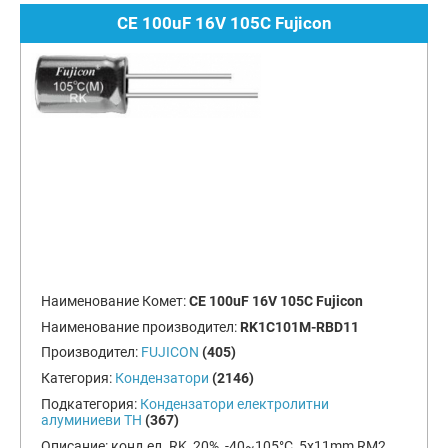
CE 100uF 16V 105C Fujicon
Наименование Комет:
CE 100uF 16V 105C Fujicon
Наименование производител:
RK1C101M-RBD11
Производител:
FUJICON
(405)
Категория:
Кондензатори
(2146)
Подкатегория:
Кондензатори електролитни
алуминиеви TH
(367)
Описание:
конд.ел. RK, 20%, -40~105°C, 5x11mm RM2