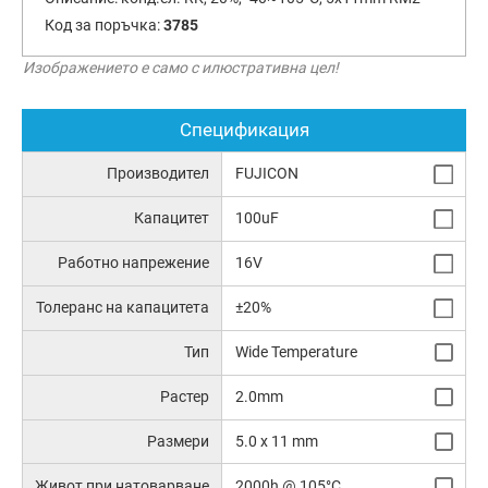
Код за поръчка:
3785
Изображението е само с илюстративна цел!
Спецификация
Производител
FUJICON
Капацитет
100uF
Работно напрежение
16V
Толеранс на капацитета
±20%
Тип
Wide Temperature
Растер
2.0mm
Размери
5.0 x 11 mm
Живот при натоварване
2000h @ 105°C