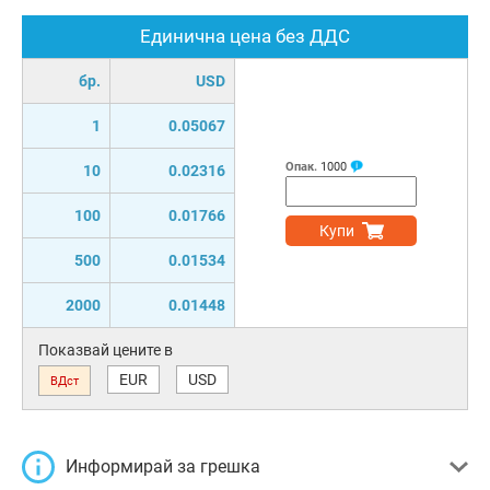
Единична цена без ДДС
бр.
USD
1
0.05067
Опак.
1000
10
0.02316
100
0.01766
Купи
500
0.01534
2000
0.01448
Показвай цените в
EUR
USD
ВДст
Информирай за грешка