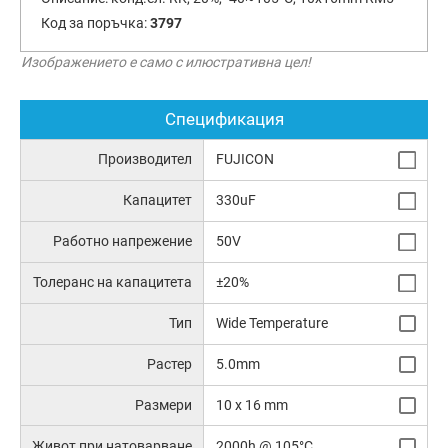
Код за поръчка:
3797
Изображението е само с илюстративна цел!
Спецификация
Производител
FUJICON
Капацитет
330uF
Работно напрежение
50V
Толеранс на капацитета
±20%
Тип
Wide Temperature
Растер
5.0mm
Размери
10 x 16 mm
Живот при натоварване
2000h @ 105°C