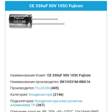
CE 330uF 50V 105C Fujicon
Наименование Комет:
CE 330uF 50V 105C Fujicon
Наименование производител:
RK1H331M-RBG16
Производител:
FUJICON
(405)
Категория:
Кондензатори
(2146)
Подкатегория:
Кондензатори електролитни
алуминиеви TH
(367)
Описание:
конд.ел. RK, 20%, -40~105°C, 10x16mm RM5