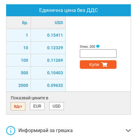
Единична цена без ДДС
бр.
USD
1
0.15411
Опак.
200
10
0.12329
100
0.11269
Купи
500
0.10403
2000
0.09632
Показвай цените в
EUR
USD
ВДст
Информирай за грешка