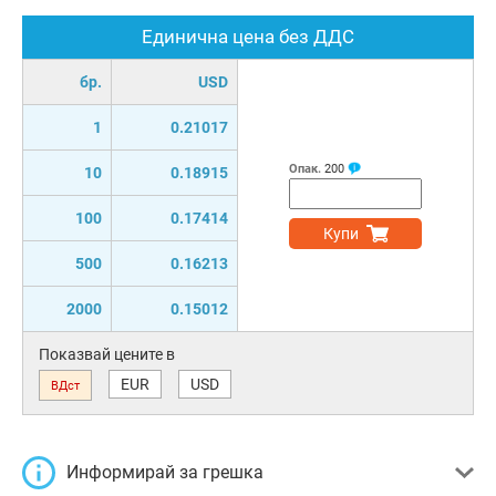
Единична цена без ДДС
бр.
USD
1
0.21017
Опак.
200
10
0.18915
100
0.17414
Купи
500
0.16213
2000
0.15012
Показвай цените в
EUR
USD
ВДст
Информирай за грешка