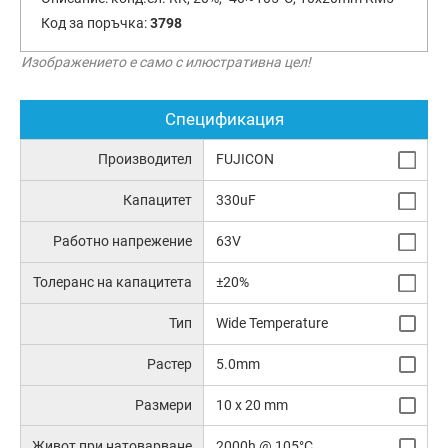
Код за поръчка:
3798
Изображението е само с илюстративна цел!
Спецификация
Производител
FUJICON
Капацитет
330uF
Работно напрежение
63V
Толеранс на капацитета
±20%
Тип
Wide Temperature
Растер
5.0mm
Размери
10 x 20 mm
Живот при натоварване
2000h @ 105°C