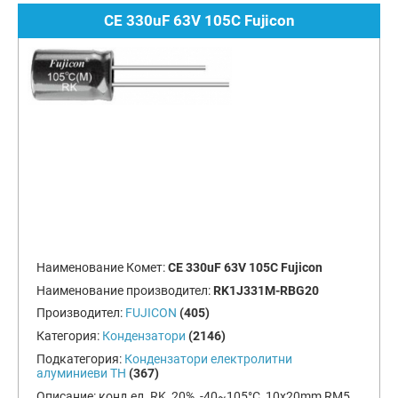
CE 330uF 63V 105C Fujicon
Наименование Комет:
CE 330uF 63V 105C Fujicon
Наименование производител:
RK1J331M-RBG20
Производител:
FUJICON
(405)
Категория:
Кондензатори
(2146)
Подкатегория:
Кондензатори електролитни
алуминиеви TH
(367)
Описание:
конд.ел. RK, 20%, -40~105°C, 10x20mm RM5