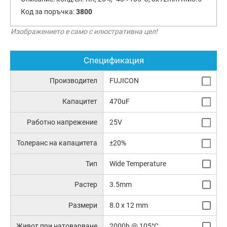
Код за поръчка:
3800
Изображението е само с илюстративна цел!
Спецификация
Производител
FUJICON
Капацитет
470uF
Работно напрежение
25V
Толеранс на капацитета
±20%
Тип
Wide Temperature
Растер
3.5mm
Размери
8.0 x 12 mm
Живот при натоварване
2000h @ 105°C