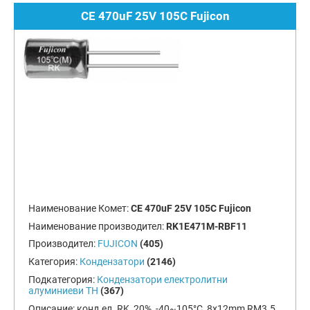
CE 470uF 25V 105C Fujicon
Наименование Комет:
CE 470uF 25V 105C Fujicon
Наименование производител:
RK1E471M-RBF11
Производител:
FUJICON
(405)
Категория:
Кондензатори
(2146)
Подкатегория:
Кондензатори електролитни
алуминиеви TH
(367)
Описание:
конд.ел. RK, 20%, -40~105°C, 8x12mm RM3.5