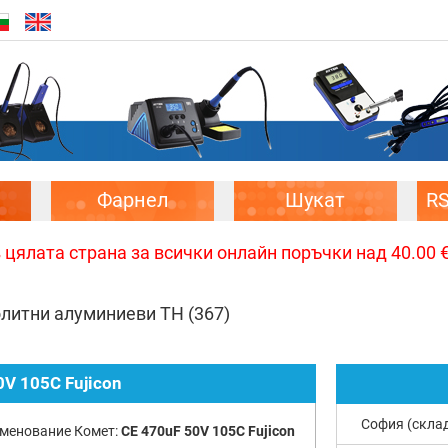
Фарнел
Шукат
R
цялата страна за всички онлайн поръчки над 40.00 € 
олитни алуминиеви TH
(367)
0V 105C Fujicon
София (скла
менование Комет:
CE 470uF 50V 105C Fujicon