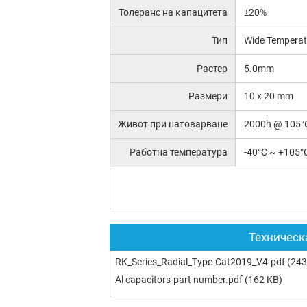
Толеранс на капацитета
±20%
Тип
Wide Temperat
Растер
5.0mm
Размери
10 x 20 mm
Живот при натоварване
2000h @ 105°
Работна температура
-40°C ~ +105°
Техническ
RK_Series_Radial_Type-Cat2019_V4.pdf
(243
Al capacitors-part number.pdf
(162 KB)