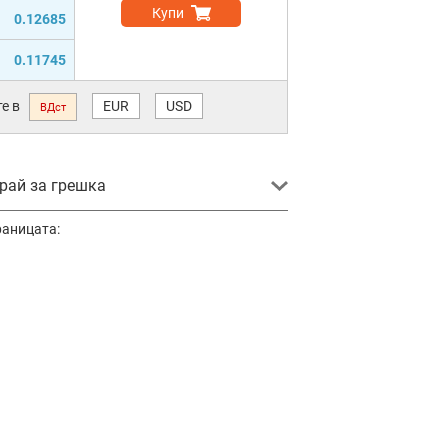
Купи
0.12685
0.11745
е в
EUR
USD
ВДст
ай за грешка
раницата: