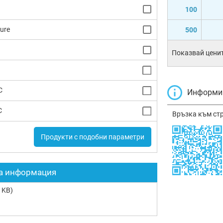
100
ure
500
Показвай ценит
C
Информир
C
Връзка към ст
Продукти с подобни параметри
а информация
 KB)