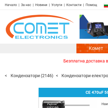
Начало
За нас
Новини
Услуги
Контакти
Помощ
Комет
Безплатна доставка в 
Кондензатори
(2146)
Кондензатори електр
CE 470uF 5
Наи