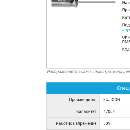
Наи
Про
Кат
Под
алу
Опи
RM
Код
Изображението е само с илюстративна цел
Спец
Производител
FUJICON
Капацитет
470uF
Работно напрежение
50V