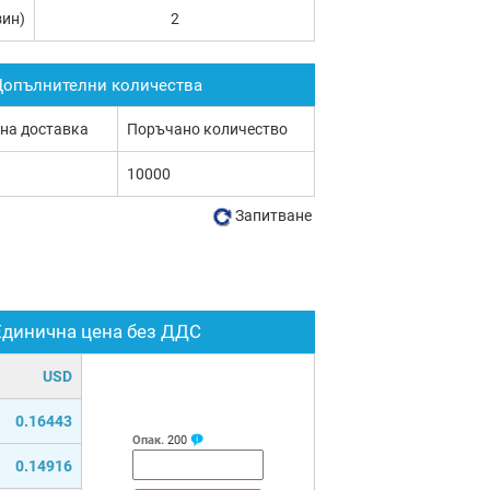
зин)
2
опълнителни количества
 на доставка
Поръчано количество
10000
Запитване
Единична цена без ДДС
USD
0.16443
Опак.
200
0.14916