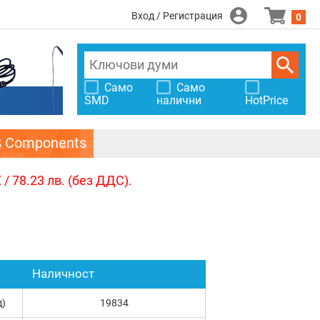
Вход / Регистрация
0
Само
Само
SMD
налични
HotPrice
S Components
/ 78.23 лв. (без ДДС).
Наличност
д)
19834