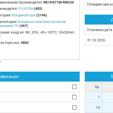
менование производител:
RK1H471M-RBG20
Пловдив (мага
изводител:
FUJICON
(405)
егория:
Кондензатори
(2146)
Д
категория:
Кондензатори електролитни
миниеви TH
(367)
Очаквана дата
сание:
конд.ел. RK, 20%, -40~105°C, 10x20mm
5
31.10.2026
 за поръчка:
3802
!
ификация
бр.
1
10