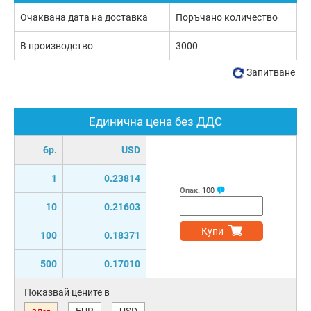
Очаквана дата на доставка
Поръчано количество
В производство
3000
Запитване
Единична цена без ДДС
бр.
USD
1
0.23814
Опак.
100
10
0.21603
Купи
100
0.18371
500
0.17010
Показвай цените в
EUR
USD