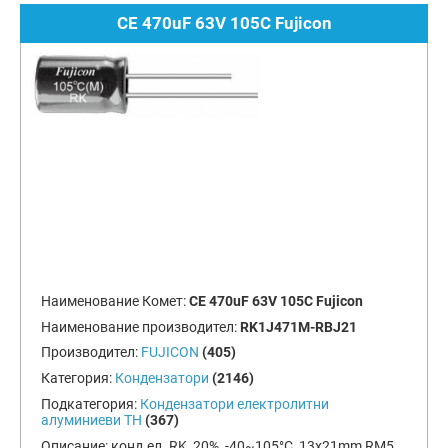
CE 470uF 63V 105C Fujicon
Наименование Комет:
CE 470uF 63V 105C Fujicon
Наименование производител:
RK1J471M-RBJ21
Производител:
FUJICON
(405)
Категория:
Кондензатори
(2146)
Подкатегория:
Кондензатори електролитни
алуминиеви TH
(367)
Описание:
конд.ел. RK, 20%, -40~105°C, 13x21mm RM5