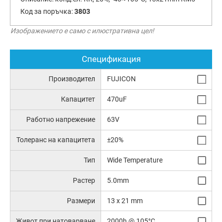
Код за поръчка:
3803
Изображението е само с илюстративна цел!
Спецификация
Производител
FUJICON
Капацитет
470uF
Работно напрежение
63V
Толеранс на капацитета
±20%
Тип
Wide Temperature
Растер
5.0mm
Размери
13 x 21 mm
Живот при натоварване
2000h @ 105°C