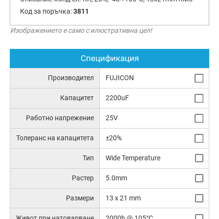
Код за поръчка:
3811
Изображението е само с илюстративна цел!
Спецификация
Производител
FUJICON
Капацитет
2200uF
Работно напрежение
25V
Толеранс на капацитета
±20%
Тип
Wide Temperature
Растер
5.0mm
Размери
13 x 21 mm
Живот при натоварване
2000h @ 105°C