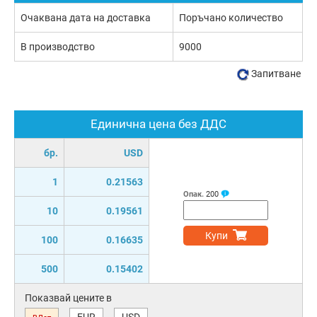
Очаквана дата на доставка
Поръчано количество
В производство
9000
Запитване
Единична цена без ДДС
бр.
USD
1
0.21563
Опак.
200
10
0.19561
Купи
100
0.16635
500
0.15402
Показвай цените в
EUR
USD