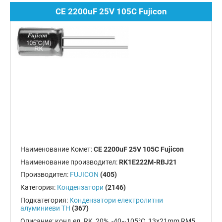
CE 2200uF 25V 105C Fujicon
Наименование Комет:
CE 2200uF 25V 105C Fujicon
Наименование производител:
RK1E222M-RBJ21
Производител:
FUJICON
(405)
Категория:
Кондензатори
(2146)
Подкатегория:
Кондензатори електролитни
алуминиеви TH
(367)
Описание:
конд.ел. RK, 20%, -40~105°C, 13x21mm RM5