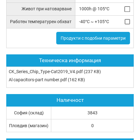
Живот при натоварване
1000h @ 105°C
Работен температурен обхват
-40°C ~ +105°C
Продукти с подобни параметри
Техническа информация
CK_Series_Chip_Type-Cat2019_V4.pdf
(237 KB)
Al capacitors-part number.pdf
(162 KB)
Наличност
София (склад)
3843
Пловдив (магазин)
0