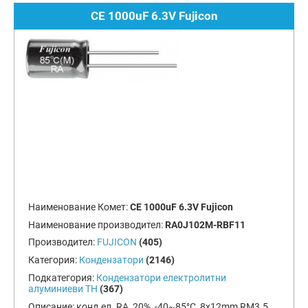
CE 1000uF 6.3V Fujicon
Наименование Комет:
CE 1000uF 6.3V Fujicon
Наименование производител:
RA0J102M-RBF11
Производител:
FUJICON
(405)
Категория:
Кондензатори
(2146)
Подкатегория:
Кондензатори електролитни
алуминиеви TH
(367)
Описание:
конд.ел. RA, 20%, -40~85°C, 8x12mm RM3.5