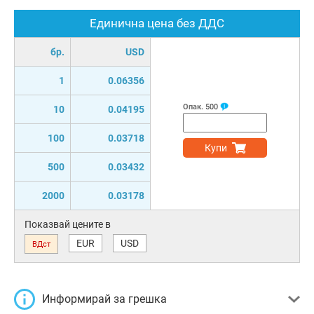
Единична цена без ДДС
бр.
USD
1
0.06356
Опак.
500
10
0.04195
100
0.03718
Купи
500
0.03432
2000
0.03178
Показвай цените в
EUR
USD
ВДст
Информирай за грешка