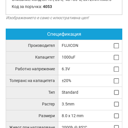
Код за поръчка:
4053
Изображението е само с илюстративна цел!
Спецификация
Производител
FUJICON
Капацитет
1000uF
Работно напрежение
6.3V
Толеранс на капацитета
±20%
Тип
Standard
Растер
3.5mm
Размери
8.0 x 12 mm
Живот при натоварване
2000h @ 85°C