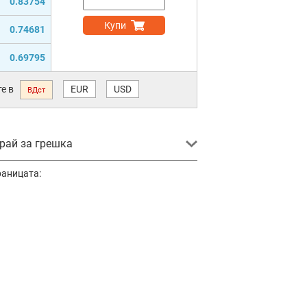
0.83754
Купи
0.74681
0.69795
е в
EUR
USD
ВДст
ай за грешка
раницата: