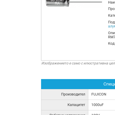
Наи
Про
Кат
Под
алу
Опи
RM7
Код
Изображението е само с илюстративна цел
Спец
Производител
FUJICON
Капацитет
1000uF