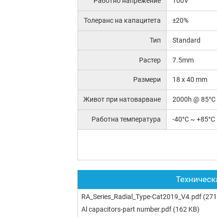
Работно напрежение
100V
Толеранс на капацитета
±20%
Тип
Standard
Растер
7.5mm
Размери
18 x 40 mm
Живот при натоварване
2000h @ 85°C
Работна температура
-40°C ~ +85°C
Техническ
RA_Series_Radial_Type-Cat2019_V4.pdf
(271
Al capacitors-part number.pdf
(162 KB)