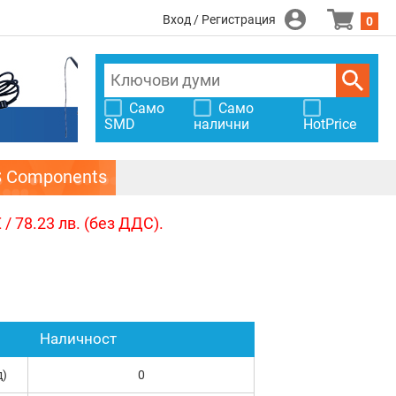
Вход / Регистрация
0
Само
Само
SMD
налични
HotPrice
S Components
/ 78.23 лв. (без ДДС).
Наличност
д)
0