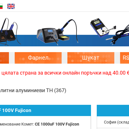
Фарнел
Шукат
R
цялата страна за всички онлайн поръчки над 40.00 € 
олитни алуминиеви TH
(367)
 100V Fujicon
София (скла
менование Комет:
CE 1000uF 100V Fujicon