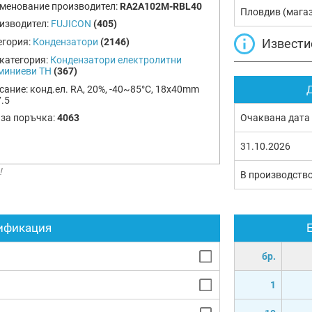
менование производител:
RA2A102M-RBL40
Пловдив (мага
изводител:
FUJICON
(405)
Извести
егория:
Кондензатори
(2146)
категория:
Кондензатори електролитни
миниеви TH
(367)
сание:
конд.ел. RA, 20%, -40~85°C, 18x40mm
Д
.5
Очаквана дата
 за поръчка:
4063
31.10.2026
!
В производств
ификация
бр.
1