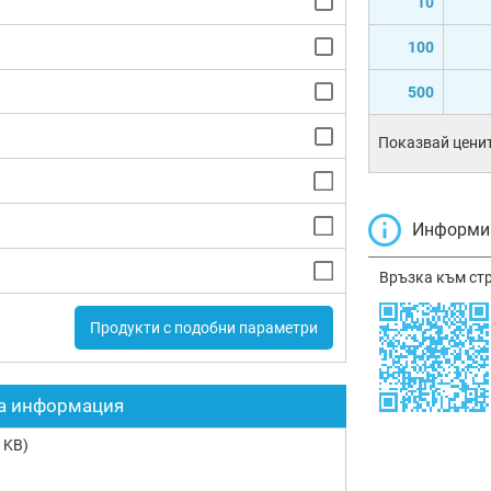
10
100
500
Показвай ценит
Информир
Връзка към ст
Продукти с подобни параметри
а информация
 KB)