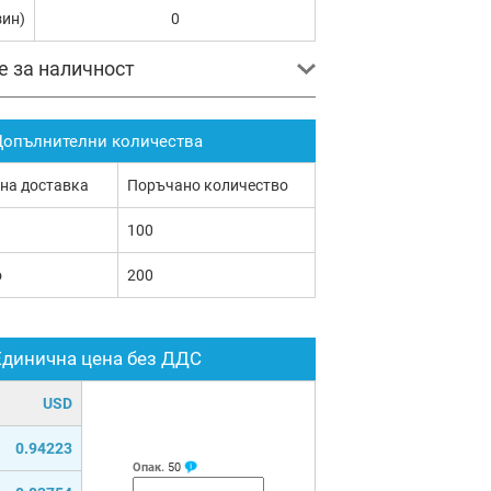
зин)
0
е за наличност
опълнителни количества
 на доставка
Поръчано количество
100
о
200
Единична цена без ДДС
USD
0.94223
Опак.
50