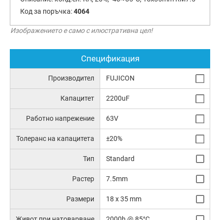
Код за поръчка:
4064
Изображението е само с илюстративна цел!
Спецификация
Производител
FUJICON
Капацитет
2200uF
Работно напрежение
63V
Толеранс на капацитета
±20%
Тип
Standard
Растер
7.5mm
Размери
18 x 35 mm
Живот при натоварване
2000h @ 85°C