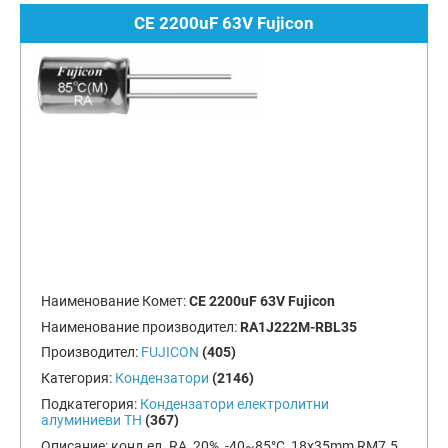
CE 2200uF 63V Fujicon
Наименование Комет:
CE 2200uF 63V Fujicon
Наименование производител:
RA1J222M-RBL35
Производител:
FUJICON
(405)
Категория:
Кондензатори
(2146)
Подкатегория:
Кондензатори електролитни
алуминиеви TH
(367)
Описание:
конд.ел. RA, 20%, -40~85°C, 18x35mm RM7.5