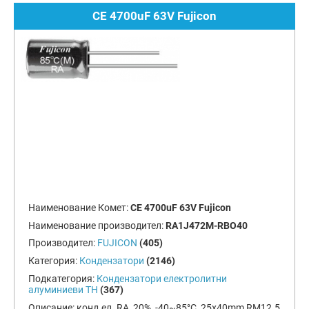
CE 4700uF 63V Fujicon
Наименование Комет:
CE 4700uF 63V Fujicon
Наименование производител:
RA1J472M-RBO40
Производител:
FUJICON
(405)
Категория:
Кондензатори
(2146)
Подкатегория:
Кондензатори електролитни
алуминиеви TH
(367)
Описание:
конд.ел. RA, 20%, -40~85°C, 25x40mm RM12.5