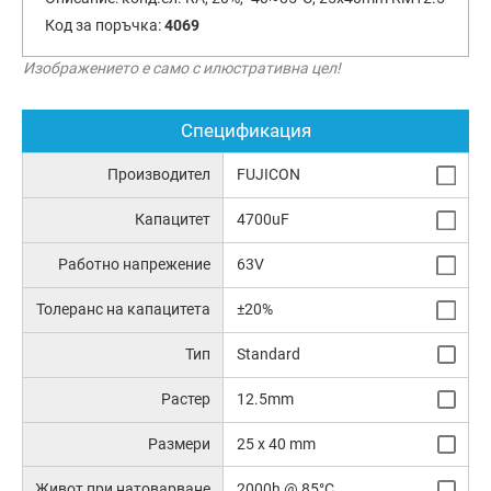
Код за поръчка:
4069
Изображението е само с илюстративна цел!
Спецификация
Производител
FUJICON
Капацитет
4700uF
Работно напрежение
63V
Толеранс на капацитета
±20%
Тип
Standard
Растер
12.5mm
Размери
25 x 40 mm
Живот при натоварване
2000h @ 85°C