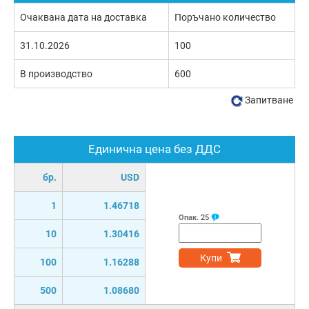
Очаквана дата на доставка
Поръчано количество
31.10.2026
100
В производство
600
Запитване
Единична цена без ДДС
бр.
USD
1
1.46718
Опак.
25
10
1.30416
Купи
100
1.16288
500
1.08680