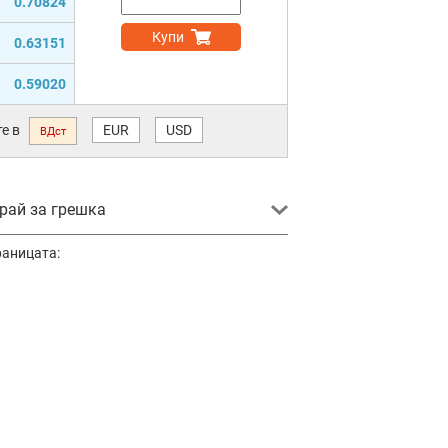
0.70824
Купи
0.63151
0.59020
е в
EUR
USD
ВДст
ай за грешка
раницата: