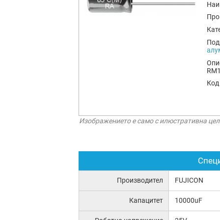
Наи
Про
Кат
Под
алу
Опи
RM
Код
Изображението е само с илюстративна цел
Спец
Производител
FUJICON
Капацитет
10000uF