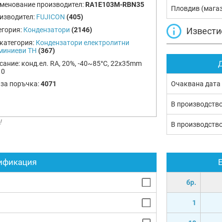
менование производител:
RA1E103M-RBN35
Пловдив (мага
изводител:
FUJICON
(405)
Извести
егория:
Кондензатори
(2146)
категория:
Кондензатори електролитни
миниеви TH
(367)
сание:
конд.ел. RA, 20%, -40~85°C, 22x35mm
Д
10
Очаквана дата
 за поръчка:
4071
В производств
!
В производств
ификация
бр.
1