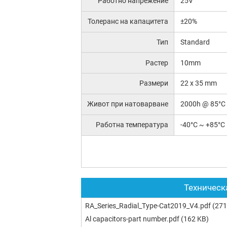
Работно напрежение
25V
Толеранс на капацитета
±20%
Тип
Standard
Растер
10mm
Размери
22 x 35 mm
Живот при натоварване
2000h @ 85°C
Работна температура
-40°C ~ +85°C
Техническ
RA_Series_Radial_Type-Cat2019_V4.pdf
(271
Al capacitors-part number.pdf
(162 KB)