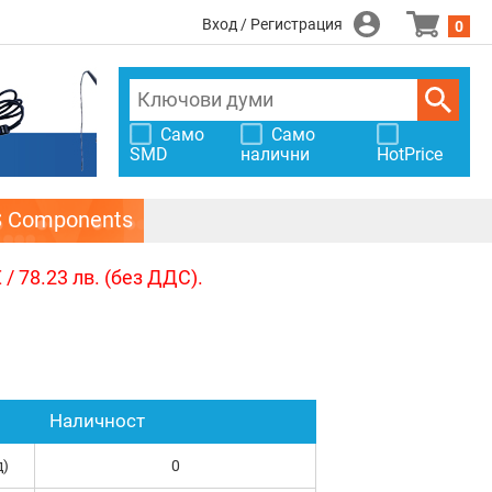
Вход / Регистрация
0
Само
Само
SMD
налични
HotPrice
S Components
/ 78.23 лв. (без ДДС).
Наличност
д)
0