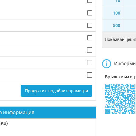
10
100
500
Показвай ценит
Информир
Връзка към ст
Продукти с подобни параметри
а информация
 KB)