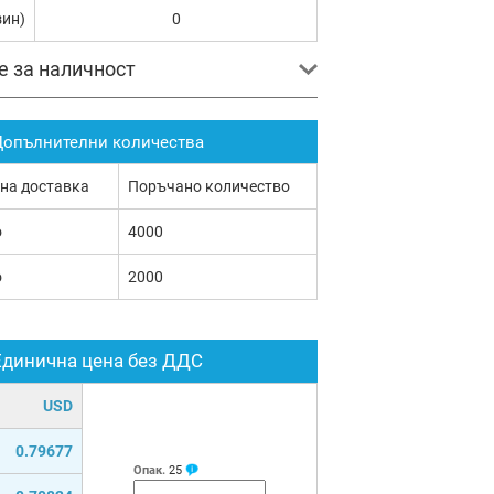
зин)
0
е за наличност
опълнителни количества
 на доставка
Поръчано количество
о
4000
о
2000
Единична цена без ДДС
USD
0.79677
Опак.
25