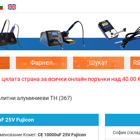
Фарнел
Шукат
R
цялата страна за всички онлайн поръчки над 40.00 € 
олитни алуминиеви TH
(367)
F 25V Fujicon
София (скла
менование Комет:
CE 10000uF 25V Fujicon