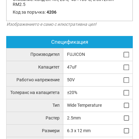
RM2.5
Код за поръчка:
4206
Изображението е само с илюстративна цел!
Спецификация
Производител
FUJICON
Капацитет
47uF
Работно напрежение
50V
Толеранс на капацитета
±20%
Тип
Wide Temperature
Растер
2.5mm
Размери
6.3 x 12 mm