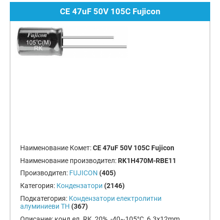
CE 47uF 50V 105C Fujicon
Наименование Комет:
CE 47uF 50V 105C Fujicon
Наименование производител:
RK1H470M-RBE11
Производител:
FUJICON
(405)
Категория:
Кондензатори
(2146)
Подкатегория:
Кондензатори електролитни
алуминиеви TH
(367)
Описание:
конд.ел. RK, 20%, -40~105°C, 6.3x12mm