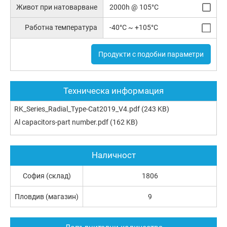
Живот при натоварване
2000h @ 105°C
Работна температура
-40°C ~ +105°C
Продукти с подобни параметри
Техническа информация
RK_Series_Radial_Type-Cat2019_V4.pdf
(243 KB)
Al capacitors-part number.pdf
(162 KB)
Наличност
София (склад)
1806
Пловдив (магазин)
9