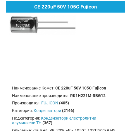
CE 220uF 50V 105C Fujicon
Наименование Комет:
CE 220uF 50V 105C Fujicon
Наименование производител:
RK1H221M-RBG12
Производител:
FUJICON
(405)
Категория:
Кондензатори
(2146)
Подкатегория:
Кондензатори електролитни
алуминиеви TH
(367)
Описание:
конд.ел. RK, 20%, -40~105°C, 10x12mm RM5