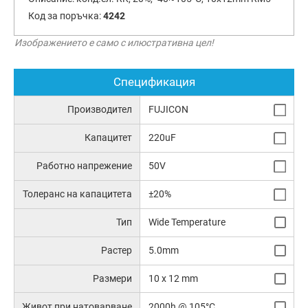
Код за поръчка:
4242
Изображението е само с илюстративна цел!
Спецификация
Производител
FUJICON
Капацитет
220uF
Работно напрежение
50V
Толеранс на капацитета
±20%
Тип
Wide Temperature
Растер
5.0mm
Размери
10 x 12 mm
Живот при натоварване
2000h @ 105°C