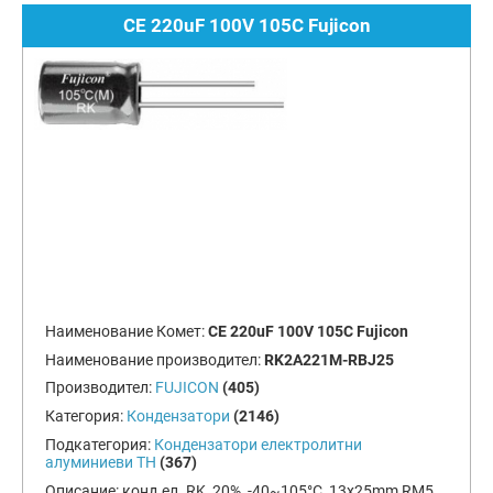
CE 220uF 100V 105C Fujicon
Наименование Комет:
CE 220uF 100V 105C Fujicon
Наименование производител:
RK2A221M-RBJ25
Производител:
FUJICON
(405)
Категория:
Кондензатори
(2146)
Подкатегория:
Кондензатори електролитни
алуминиеви TH
(367)
Описание:
конд.ел. RK, 20%, -40~105°C, 13x25mm RM5