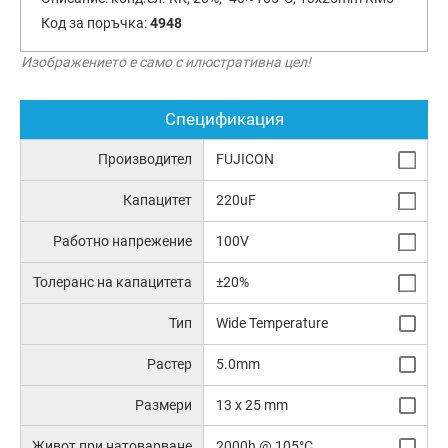
Код за поръчка:
4948
Изображението е само с илюстративна цел!
Спецификация
Производител
FUJICON
Капацитет
220uF
Работно напрежение
100V
Толеранс на капацитета
±20%
Тип
Wide Temperature
Растер
5.0mm
Размери
13 x 25 mm
Живот при натоварване
2000h @ 105°C