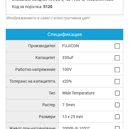
Код за поръчка:
5120
Изображението е само с илюстративна цел!
Спецификация
Производител
FUJICON
Капацитет
330uF
Работно напрежение
100V
Толеранс на капацитета
±20%
Тип
Wide Temperature
Растер
7.5mm
Размери
13 x 25 mm
Живот при натоварване
2000h @ 105°C