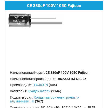
CE 330uF 100V 105C Fujicon
Наименование Комет:
CE 330uF 100V 105C Fujicon
Наименование производител:
RK2A331M-RBJ25
Производител:
FUJICON
(405)
Категория:
Кондензатори
(2146)
Подкатегория:
Кондензатори електролитни
алуминиеви TH
(367)
Описание:
конд.ел. RK, 20%, -40~105°C, 13x25mm RM5