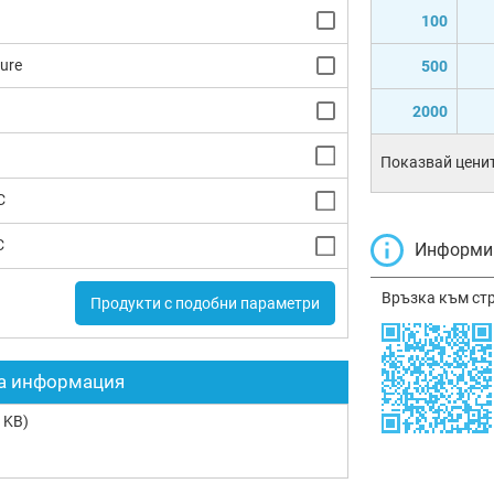
100
ure
500
2000
Показвай ценит
C
C
Информир
Връзка към ст
Продукти с подобни параметри
а информация
 KB)