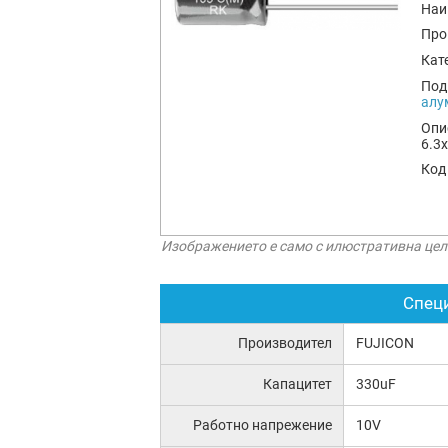
Наи
Про
Кат
Под
алу
Опи
6.3
Код
Изображението е само с илюстративна цел
Спец
Производител
FUJICON
Капацитет
330uF
Работно напрежение
10V