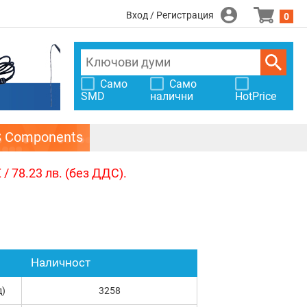
Вход / Регистрация
0
Само
Само
SMD
налични
HotPrice
S Components
/ 78.23 лв. (без ДДС).
Наличност
д)
3258