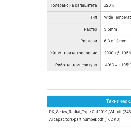
Толеранс на капацитета
±20%
Тип
Wide Temperat
Растер
3.5mm
Размери
6.3 x 12 mm
Живот при натоварване
2000h @ 105°
Работна температура
-40°C ~ +105°
Техническ
RK_Series_Radial_Type-Cat2019_V4.pdf
(243
Al capacitors-part number.pdf
(162 KB)