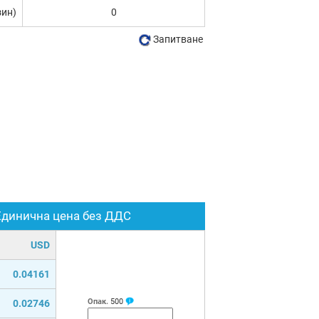
зин)
0
Запитване
Единична цена без ДДС
USD
0.04161
Опак.
500
0.02746