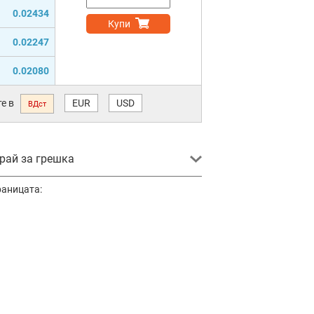
0.02434
Купи
0.02247
0.02080
е в
EUR
USD
ВДст
ай за грешка
раницата: