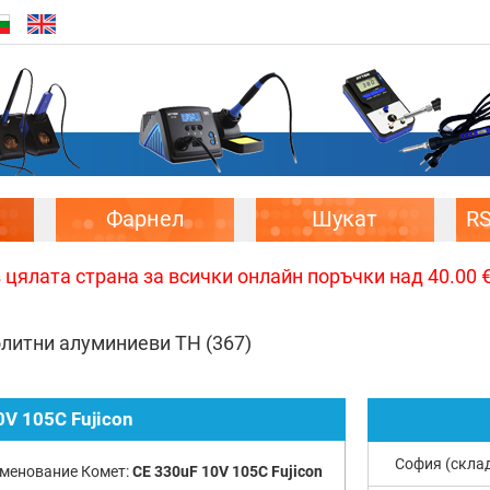
Фарнел
Шукат
R
цялата страна за всички онлайн поръчки над 40.00 € 
олитни алуминиеви TH
(367)
0V 105C Fujicon
София (скла
менование Комет:
CE 330uF 10V 105C Fujicon