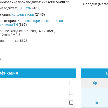
менование производител:
RK1A331M-RBE11
Пловдив (мага
изводител:
FUJICON
(405)
егория:
Кондензатори
(2145)
категория:
Кондензатори електролитни
миниеви TH
(367)
сание:
конд.ел. RK, 20%, -40~105°C,
x12mm RM2.5
 за поръчка:
5323
!
ификация
бр.
1
10