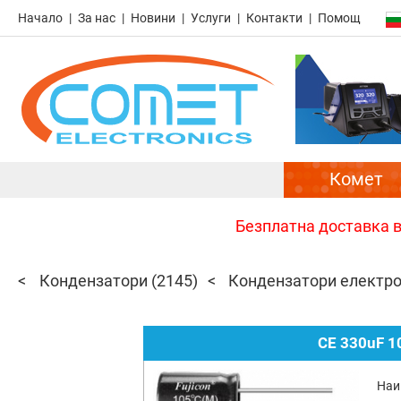
Начало
За нас
Новини
Услуги
Контакти
Помощ
Комет
Безплатна доставка в 
Кондензатори
(2145)
Кондензатори електр
CE 330uF 1
Наи