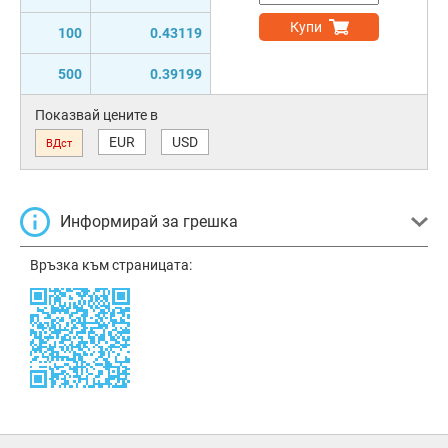
Купи
100
0.43119
500
0.39199
Показвай цените в
EUR
USD
ВДст
Информирай за грешка
Връзка към страницата: