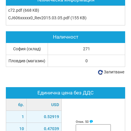
c72.pdf
(668 KB)
CJ606xxxxx0_Rev2015.03.05.pdf
(155 KB)
Наличност
София (склад)
271
Пловдив (магазин)
0
Запитване
Единична цена без ДДС
бр.
USD
1
0.52919
Опак.
50
10
0.47039