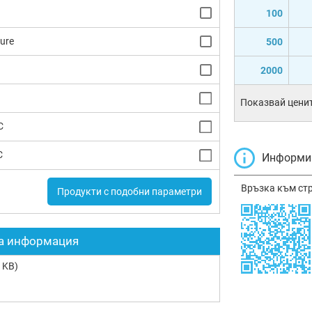
100
ure
500
2000
Показвай ценит
C
C
Информир
Връзка към ст
Продукти с подобни параметри
а информация
 KB)