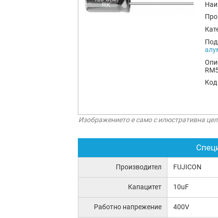
Наи
Про
Кат
Под
алу
Опи
RM
Код
Изображението е само с илюстративна цел
Спец
Производител
FUJICON
Капацитет
10uF
Работно напрежение
400V