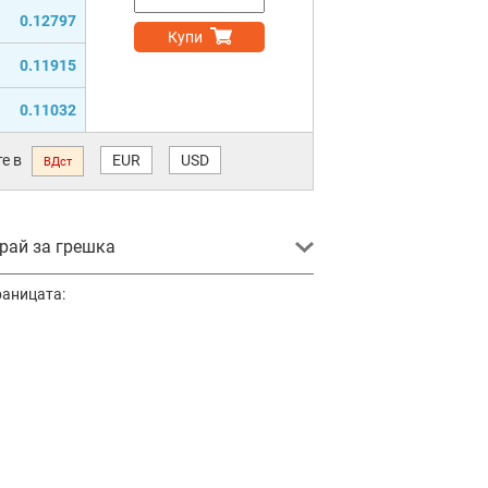
0.12797
Купи
0.11915
0.11032
е в
EUR
USD
ВДст
ай за грешка
раницата: