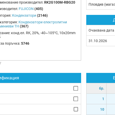
менование производител:
RK2G100M-RBG20
Пловдив (мага
изводител:
FUJICON
(405)
егория:
Кондензатори
(2146)
Д
категория:
Кондензатори електролитни
миниеви TH
(367)
Очаквана дата
сание:
конд.ел. RK, 20%, -40~105°C, 10x20mm
5
31.10.2026
 за поръчка:
5746
!
ификация
бр.
1
10