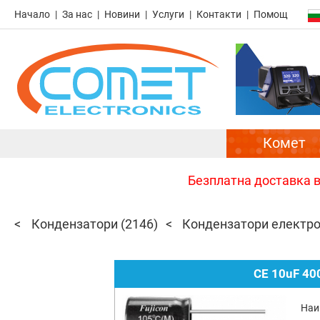
Начало
За нас
Новини
Услуги
Контакти
Помощ
Комет
Безплатна доставка в 
Кондензатори
(2146)
Кондензатори електр
CE 10uF 40
Наи