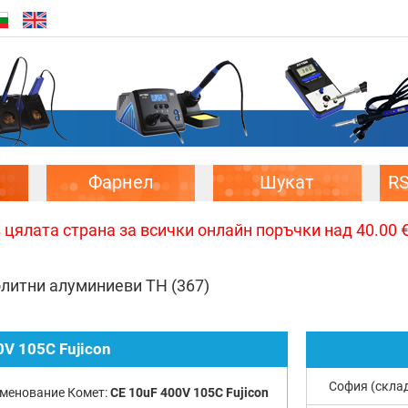
Фарнел
Шукат
R
цялата страна за всички онлайн поръчки над 40.00 € 
олитни алуминиеви TH
(367)
0V 105C Fujicon
София (скла
менование Комет:
CE 10uF 400V 105C Fujicon