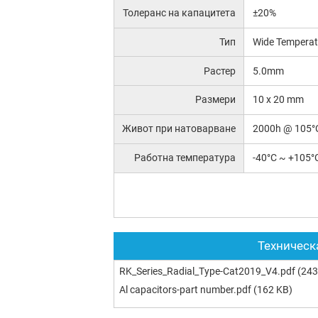
Толеранс на капацитета
±20%
Тип
Wide Temperat
Растер
5.0mm
Размери
10 x 20 mm
Живот при натоварване
2000h @ 105°
Работна температура
-40°C ~ +105°
Техническ
RK_Series_Radial_Type-Cat2019_V4.pdf
(243
Al capacitors-part number.pdf
(162 KB)