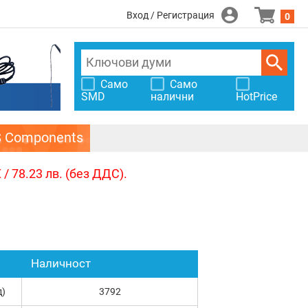
Вход / Регистрация
0
Само
Само
SMD
налични
HotPrice
S Components
/ 78.23 лв. (без ДДС).
Наличност
д)
3792