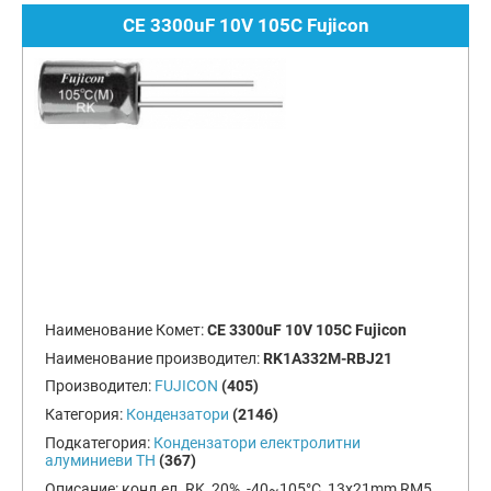
CE 3300uF 10V 105C Fujicon
Наименование Комет:
CE 3300uF 10V 105C Fujicon
Наименование производител:
RK1A332M-RBJ21
Производител:
FUJICON
(405)
Категория:
Кондензатори
(2146)
Подкатегория:
Кондензатори електролитни
алуминиеви TH
(367)
Описание:
конд.ел. RK, 20%, -40~105°C, 13x21mm RM5