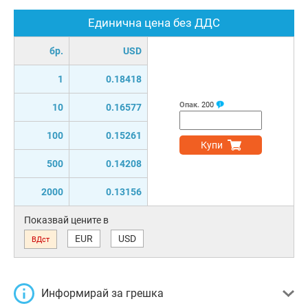
Единична цена без ДДС
бр.
USD
1
0.18418
Опак.
200
10
0.16577
100
0.15261
Купи
500
0.14208
2000
0.13156
Показвай цените в
EUR
USD
ВДст
Информирай за грешка