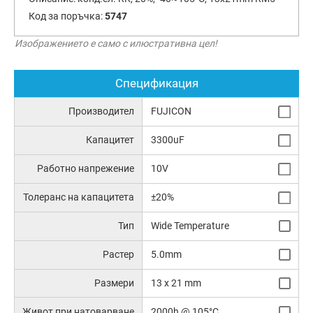
Код за поръчка:
5747
Изображението е само с илюстративна цел!
Спецификация
Производител
FUJICON
Капацитет
3300uF
Работно напрежение
10V
Толеранс на капацитета
±20%
Тип
Wide Temperature
Растер
5.0mm
Размери
13 x 21 mm
Живот при натоварване
2000h @ 105°C