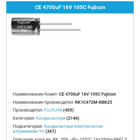
CE 4700uF 16V 105C Fujicon
Наименование Комет:
CE 4700uF 16V 105C Fujicon
Наименование производител:
RK1C472M-RBK25
Производител:
FUJICON
(405)
Категория:
Кондензатори
(2146)
Подкатегория:
Кондензатори електролитни
алуминиеви TH
(367)
Описание:
конд.ел. RK, 20%, -40~105°C, 16x25mm RM7.5