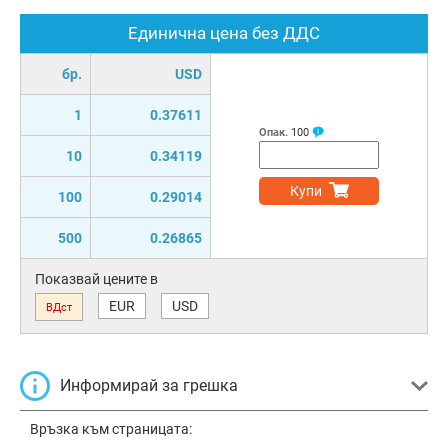
Единична цена без ДДС
бр.
USD
1
0.37611
Опак.
100
10
0.34119
Купи
100
0.29014
500
0.26865
Показвай цените в
EUR
USD
ВДст
Информирай за грешка
Връзка към страницата: