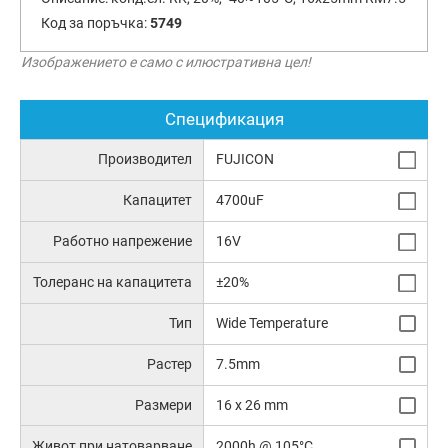
Код за поръчка:
5749
Изображението е само с илюстративна цел!
Спецификация
Производител
FUJICON
Капацитет
4700uF
Работно напрежение
16V
Толеранс на капацитета
±20%
Тип
Wide Temperature
Растер
7.5mm
Размери
16 x 26 mm
Живот при натоварване
2000h @ 105°C