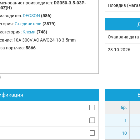
менование производител:
DG350-3.5-03P-
Пловдив (мага
00Z(H)
изводител:
DEGSON
(586)
егория:
Съединители
(3879)
Д
категория:
Клеми
(748)
Очаквана дата
сание:
10A 300V AC AWG24-18 3.5mm
 за поръчка:
5866
28.10.2026
!
ификация
бр.
1
10