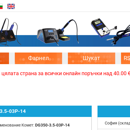
Фарнел
Шукат
R
цялата страна за всички онлайн поръчки над 40.00 € 
3.5-03P-14
София (скла
менование Комет:
DG350-3.5-03P-14