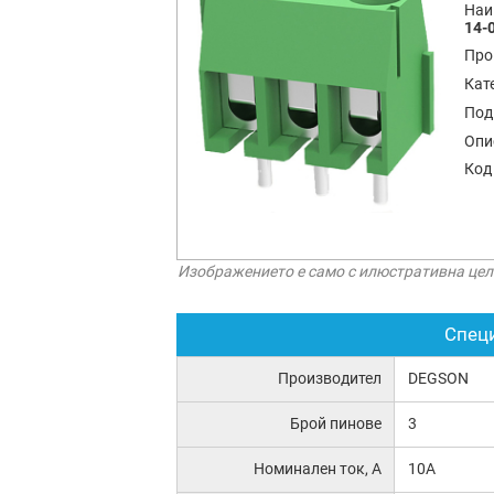
Наи
14-
Про
Кат
Под
Опи
Код
Изображението е само с илюстративна цел
Спец
Производител
DEGSON
Брой пинове
3
Номинален ток, А
10A