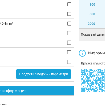
100
500
0.5-1mm²
2000
Показвай ценит
Информир
Връзка към ст
Продукти с подобни параметри
а информация