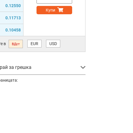
0.12550
Купи
0.11713
0.10458
е в
EUR
USD
ВДст
ай за грешка
раницата: