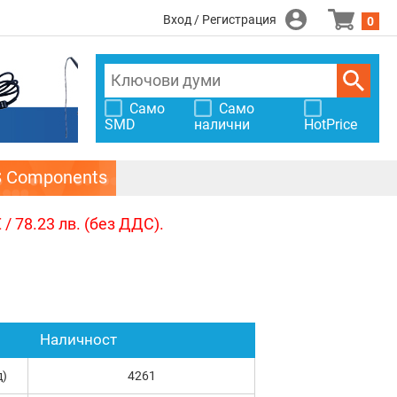
Вход / Регистрация
0
Само
Само
SMD
налични
HotPrice
S Components
/ 78.23 лв. (без ДДС).
Наличност
д)
4261